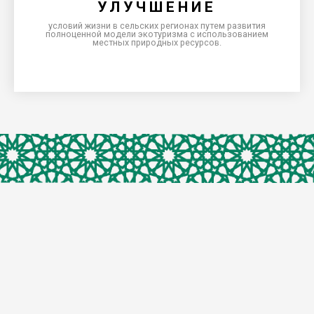
УЛУЧШЕНИЕ
Азии и Европейского Союза для развития малого и
частного бизнеса в регионах.
условий жизни в сельских регионах путем развития
полноценной модели экотуризма с использованием
местных природных ресурсов.
РЕАЛИЗАЦИЯ
способствовать повышению качества жизни, уровня
жизни в регионах, развивающих индустрия сельского
туризма. Помощь в реализации.