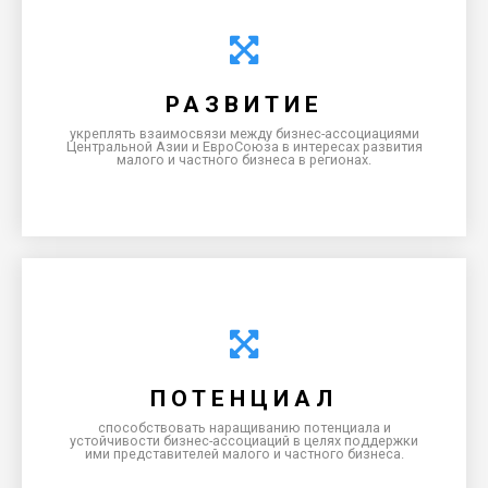
РАЗВИТИЕ
укреплять взаимосвязи между бизнес-ассоциациями
Центральной Азии и ЕвроСоюза в интересах развития
малого и частного бизнеса в регионах.
ЭФФЕКТИВНОСТЬ
Поддерживать бизнес в регионах, улучшать
управленческие навыки и изучать европейский опыт
ПОТЕНЦИАЛ
развития сельского и экотуризма.
способствовать наращиванию потенциала и
устойчивости бизнес-ассоциаций в целях поддержки
ими представителей малого и частного бизнеса.