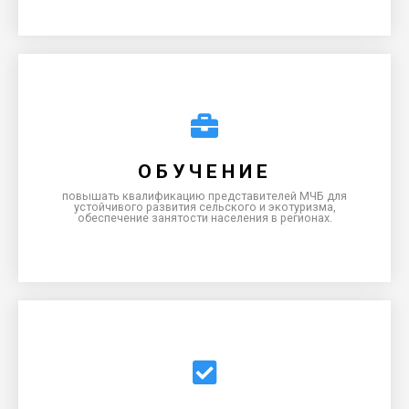
СОТРУДНИЧЕСТВО
совершенствовать сотрудничество в данной сфере и
обмениваться передовым опытом на национальном и
ОБУЧЕНИЕ
региональном уровнях.
повышать квалификацию представителей МЧБ для
устойчивого развития сельского и экотуризма,
обеспечение занятости населения в регионах.
ОБМЕН
обмен передовым опытом в области сельского и
экотуризма между бизнес ассоциациями Центральной