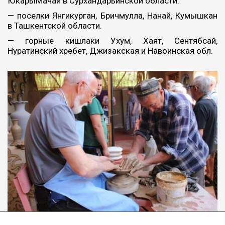
ЮкарыМачай в Сурхандарьинской области.
— поселки Янгикурган, Бричмулла, Нанай, Кумышкан
в Ташкентской области.
— горные кишлаки Ухум, Хаят, Сентябсай,
Нуратинский хребет, Джизакская и Навоинская обл.