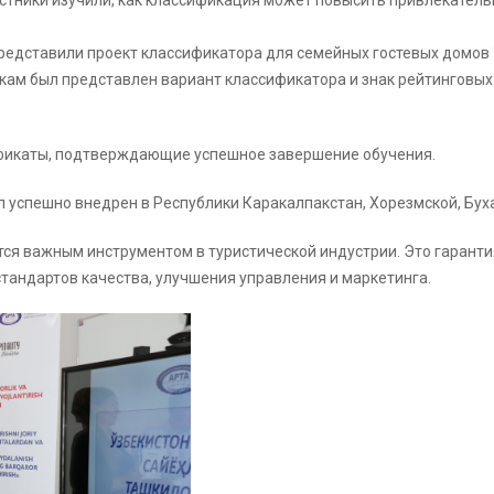
стники изучили, как классификация может повысить привлекатель
редставили проект классификатора для семейных гостевых домов 
кам был представлен вариант классификатора и знак рейтинговых
ификаты, подтверждающие успешное завершение обучения.
 успешно внедрен в Республики Каракалпакстан, Хорезмской, Бух
я важным инструментом в туристической индустрии. Это гарантия 
тандартов качества, улучшения управления и маркетинга.