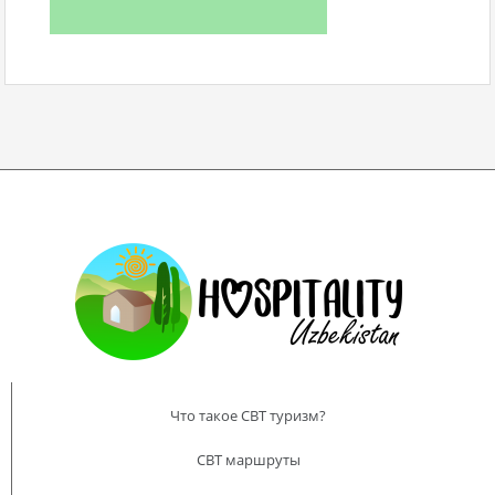
Что такое CBT туризм?
CBT маршруты