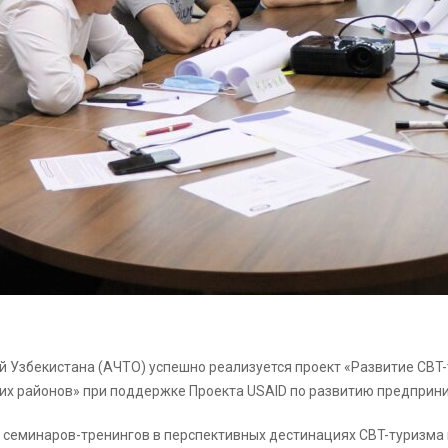
й Узбекистана (АЧТО) успешно реализуется проект «Развитие CBT
х районов» при поддержке Проекта USAID по развитию предприни
 семинаров-тренингов в перспективных дестинациях CBT-туризма 