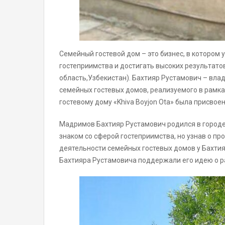
Семейный гостевой дом – это бизнес, в котором
гостеприимства и достигать высоких результато
область,Узбекистан). Бахтияр Рустамович – влад
семейных гостевых домов, реализуемого в рамка
гостевому дому «Khiva Boyjon Ota» была присвое
Мадримов Бахтияр Рустамович родился в городе 
знаком со сферой гостеприимства, но узнав о п
деятельности семейных гостевых домов у Бахтия
Бахтияра Рустамовича поддержали его идею о р