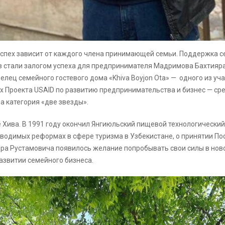
 успех зависит от каждого члена принимающей семьи. Поддержка с
в стали залогом успеха для предпринимателя Мадримова Бахтияра
елец семейного гостевого дома «Khiva Boyjon Ota» — одного из у
х Проекта USAID по развитию предпринимательства и бизнес — сре
на категория «две звезды».
Хива. В 1991 году окончил Янгиюльский пищевой технологический 
роводимых реформах в сфере туризма в Узбекистане, о принятии П
ра Рустамовича появилось желание попробывать свои силы в ново
азвитии семейного бизнеса.