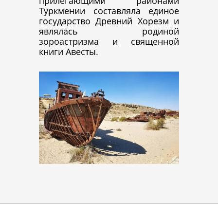
прилегающими районами
Туркмении составляла единое
государство Древний Хорезм и
являлась родиной
зороастризма и священной
книги Авесты.