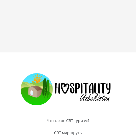
Что такое CBT туризм?
CBT маршруты