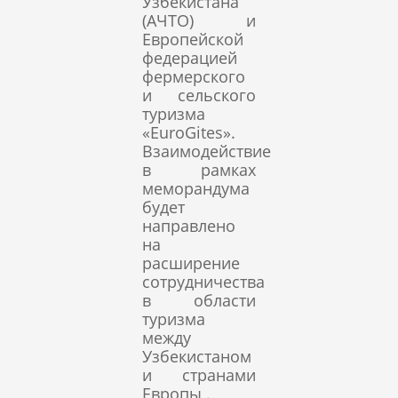
Узбекистана
(АЧТО) и
Европейской
федерацией
фермерского
и сельского
туризма
«EuroGites».
Взаимодействие
в рамках
меморандума
будет
направлено
на
расширение
сотрудничества
в области
туризма
между
Узбекистаном
и странами
Европы .