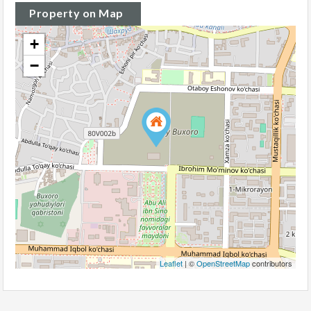
Property on Map
+
−
Leaflet
| ©
OpenStreetMap
contributors