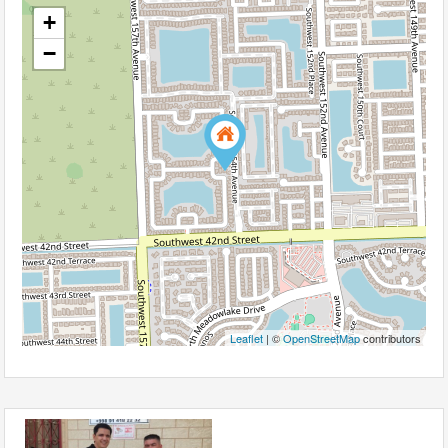
+
−
Leaflet
| ©
OpenStreetMap
contributors