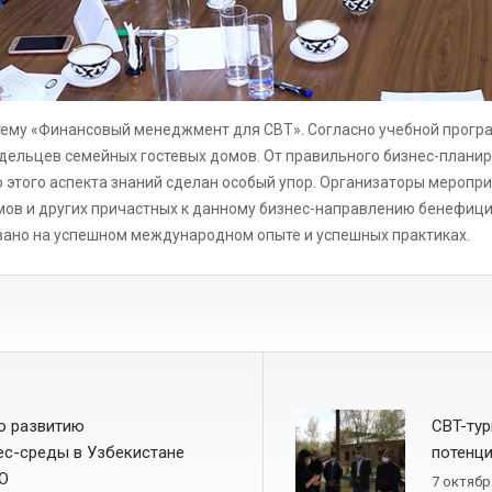
 тему «Финансовый менеджмент для СBТ». Согласно учебной прогр
ельцев семейных гостевых домов. От правильного бизнес-планир
о этого аспекта знаний сделан особый упор. Организаторы меропр
ов и других причастных к данному бизнес-направлению бенефициа
вано на успешном международном опыте и успешных практиках.
о развитию
CBT-ту
ес-среды в Узбекистане
потенци
ТО
7 октябр