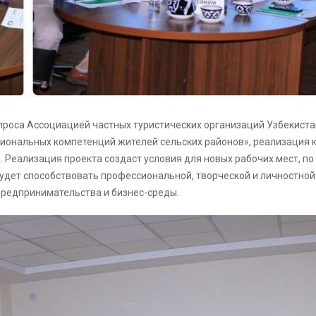
проса Ассоциацией частных туристических организаций Узбекиста
иональных компетенций жителей сельских районов», реализация 
. Реализация проекта создаст условия для новых рабочих мест, п
будет способствовать профессиональной, творческой и личностно
редпринимательства и бизнес-среды.