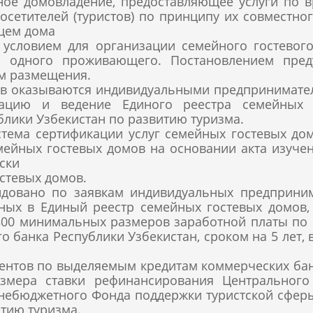
ное домовладение, предоставляющее услуги по 
осетителей (туристов) по принципу их совместно
ьцем дома
условием для организации семейного гостевог
 одного проживающего. Постановлением преду
ам размещения.
ов оказываются индивидуальными предпринимате
трацию и ведение Единого реестра семейных 
блики Узбекистан по развитию туризма.
тема сертификации услуг семейных гостевых дом
ейных гостевых домов на основании акта изучен
иски
стевых домов.
довано по заявкам индивидуальных предприним
ных в Единый реестр семейных гостевых домов,
 300 минимальных размеров заработной платы по
банка Республики Узбекистан, сроком на 5 лет, 
ентов по выделяемым кредитам коммерческих банк
азмера ставки рефинансирования Центрального 
 внебюджетного Фонда поддержки туристской сфер
итию туризма.