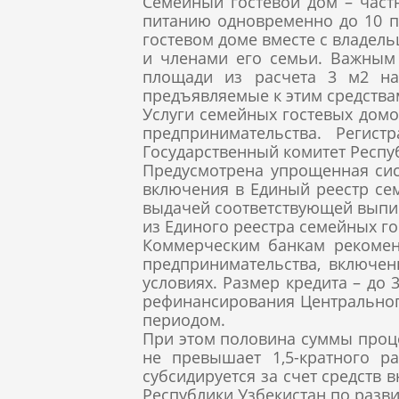
Семейный гостевой дом – част
питанию одновременно до 10 п
гостевом доме вместе с владел
и членами его семьи. Важным 
площади из расчета 3 м2 на
предъявляемые к этим средств
Услуги семейных гостевых дом
предпринимательства. Регис
Государственный комитет Респу
Предусмотрена упрощенная сис
включения в Единый реестр сем
выдачей соответствующей вып
из Единого реестра семейных го
Коммерческим банкам рекомен
предпринимательства, включен
условиях. Размер кредита – до
рефинансирования Центрального 
периодом.
При этом половина суммы проц
не превышает 1,5-кратного р
субсидируется за счет средств
Республики Узбекистан по разв