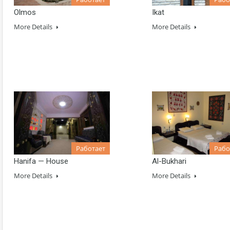
Olmos
Ikat
More Details
More Details
Работает
Рабо
Hanifa — House
Al-Bukhari
More Details
More Details