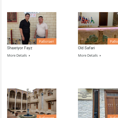
Работает
Рабо
Shaxriyor Fayz
Old Safari
More Details
More Details
Работает
Рабо