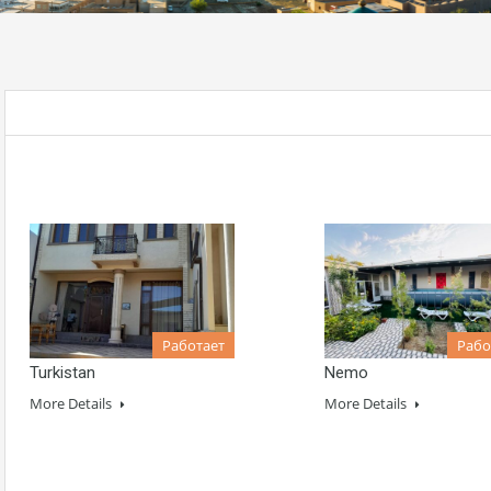
Работает
Рабо
Turkistan
Nemo
More Details
More Details