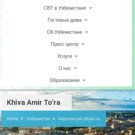
CBT в Узбекистане
Гостевые дома
Об Узбекистане
Пресс центр
Услуги
О нас
Образование
Khiva Amir To’ra
Home
Узбекистан
Хорезмская область