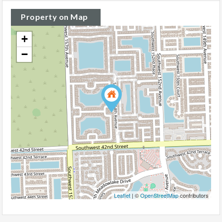
Property on Map
+
−
Leaflet
| ©
OpenStreetMap
contributors