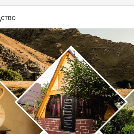
дство