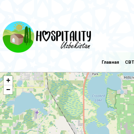
Главная
CBT
+
−