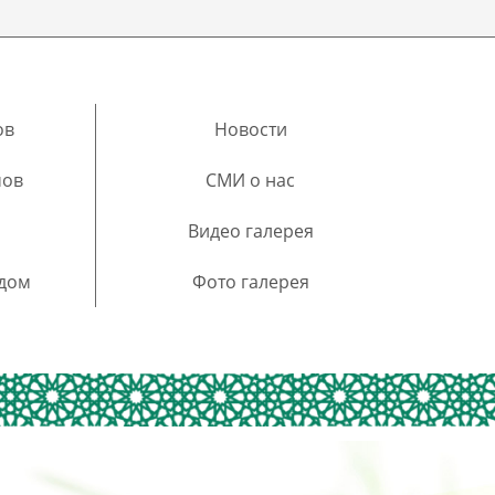
Работает
ов
Новости
- Семейный Гостевой Дом
мов
СМИ о нас
More Details
Видео галерея
 дом
Фото галерея
Imran Bek