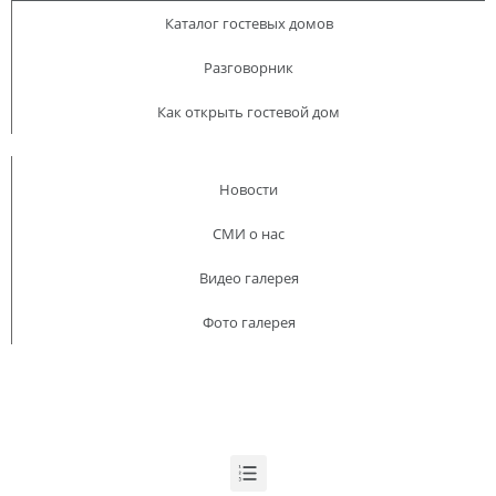
Каталог гостевых домов
Разговорник
Как открыть гостевой дом
Ikat
Работает
- Семейный Гостевой Дом
Новости
More Details
СМИ о нас
Видео галерея
Фото галерея
Oybinoq
Работает
- Семейный Гостевой Дом