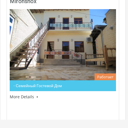
Mironshox
Работает
- Семейный Гостевой Дом
More Details